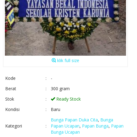
klik full size
Kode
:
-
Berat
:
300 gram
Stok
:
Ready Stock
Kondisi
:
Baru
Bunga Papan Duka Cita
,
Bunga
Kategori
:
Papan Ucapan
,
Papan Bunga
,
Papan
Bunga Ucapan