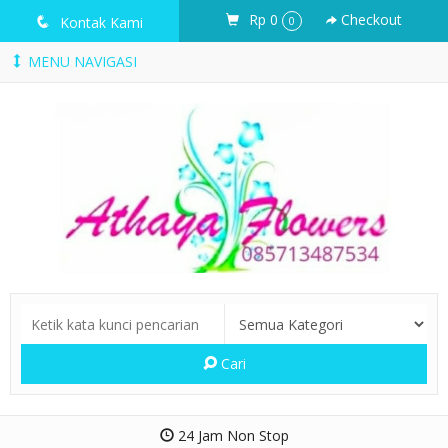
Rp 0
Checkout
q
Kontak Kami
0
MENU NAVIGASI
Cari
24 Jam Non Stop